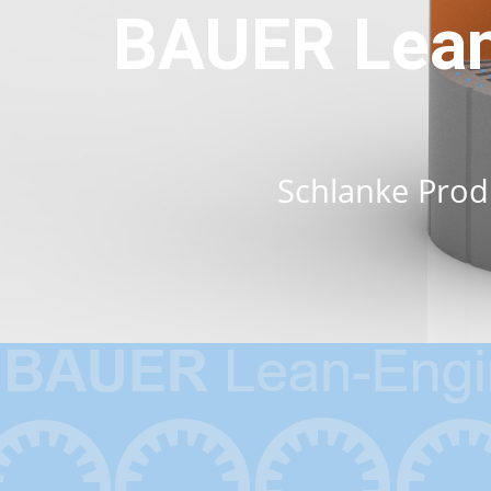
BAUER Lean
Schlanke Prod