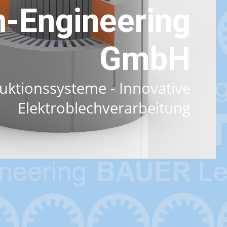
-Engineering
GmbH
uktionssysteme - Innovative
Elektroblechverarbeitung